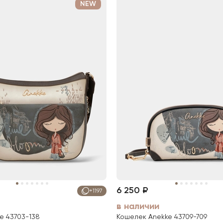
NEW
6 250 ₽
+1197
в наличии
e 43703-138
Кошелек Anekke 43709-709