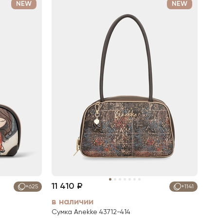
NEW
NEW
11 410 ₽
+625
+1141
в наличии
Сумка Anekke 43712-414