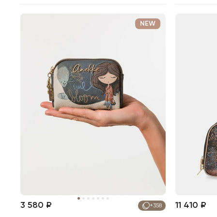
NEW
3 580 ₽
11 410 ₽
+358