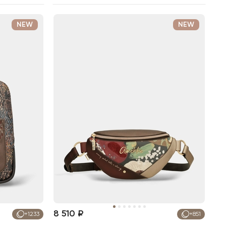
NEW
NEW
8 510 ₽
+1233
+851