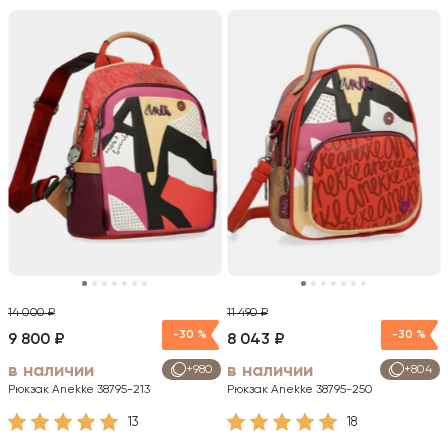
14 000 ₽
11 490 ₽
-30 %
-30 %
9 800 ₽
8 043 ₽
в наличии
в наличии
+980
+804
Рюкзак Anekke 38795-213
Рюкзак Anekke 38795-250
13
18