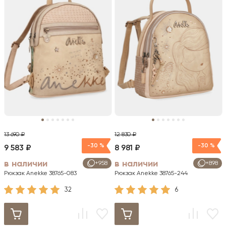
13 690 ₽
12 830 ₽
-30 %
-30 %
9 583 ₽
8 981 ₽
в наличии
в наличии
+958
+898
Рюкзак Anekke 38765-083
Рюкзак Anekke 38765-244
32
6