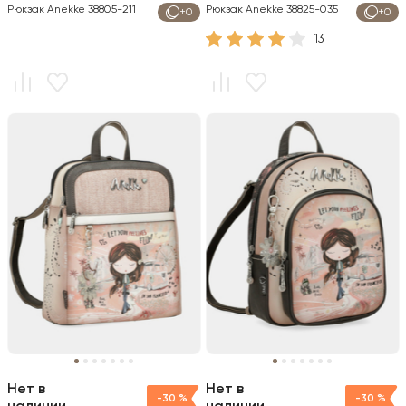
Рюкзак Anekke 38805-211
Рюкзак Anekke 38825-035
+0
+0
13
Нет в
Нет в
-30 %
-30 %