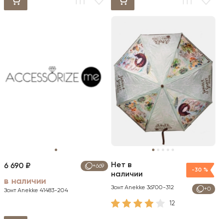
Нет в
6 690 ₽
+669
-30 %
наличии
в наличии
Зонт Anekke 36700-312
+0
Зонт Anekke 41483-204
12