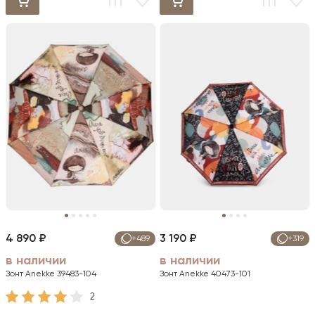
4 890 ₽
3 190 ₽
+489
+319
в наличии
в наличии
Зонт Anekke 39483-104
Зонт Anekke 40473-101
2