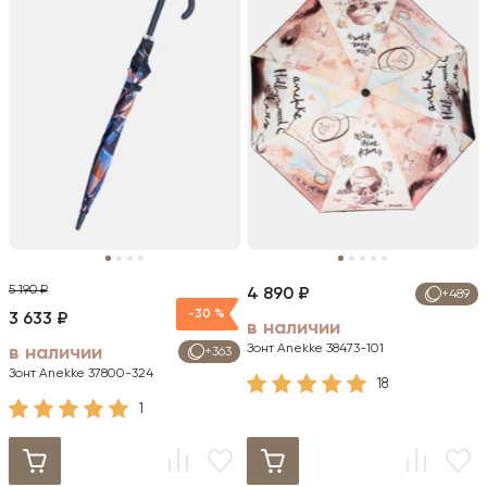
5 190 ₽
4 890 ₽
+489
-30 %
3 633 ₽
в наличии
Зонт Anekke 38473-101
в наличии
+363
Зонт Anekke 37800-324
18
1