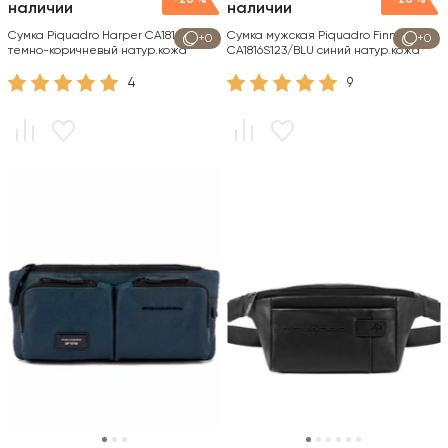
-20 %
-20 %
наличии
наличии
Сумка Piquadro Harper CA1816AP/TM
Сумка мужская Piquadro Finn
+0
+0
темно-коричневый натур.кожа
CA1816S123/BLU синий натур.кожа
4
9