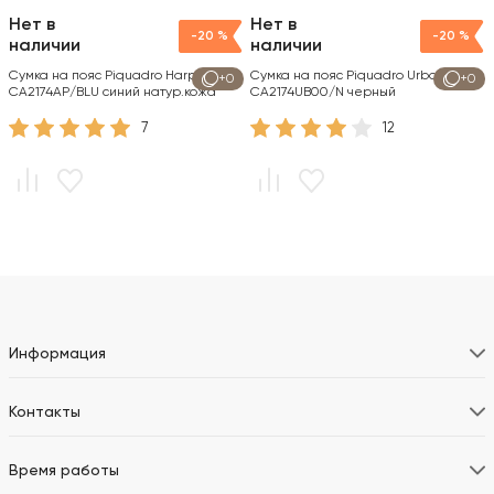
Нет в
Нет в
-20 %
-20 %
наличии
наличии
Сумка на пояс Piquadro Harper
Сумка на пояс Piquadro Urban
+0
+0
CA2174AP/BLU синий натур.кожа
CA2174UB00/N черный
7
12
Информация
Контакты
Время работы