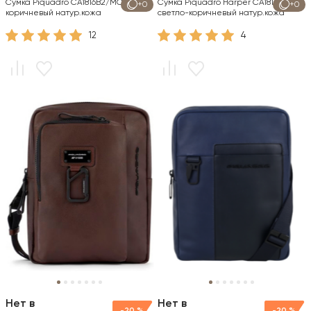
Сумка Piquadro CA1816B2/MO
Сумка Piquadro Harper CA1816AP/CU
+0
+0
коричневый натур.кожа
светло-коричневый натур.кожа
12
4
Нет в
Нет в