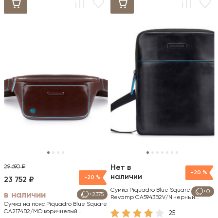
29 690 ₽
Нет в
-20 %
наличии
-20 %
23 752 ₽
Сумка Piquadro Blue Square
+0
в наличии
+2375
Revamp CA5943B2V/N черный
Сумка на пояс Piquadro Blue Square
натур.кожа
CA2174B2/MO коричневый
25