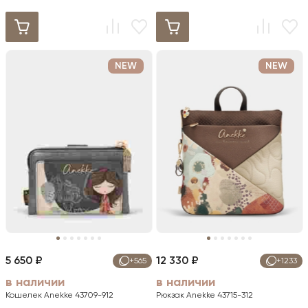
NEW
NEW
5 650 ₽
12 330 ₽
+565
+1233
в наличии
в наличии
Кошелек Anekke 43709-912
Рюкзак Anekke 43715-312