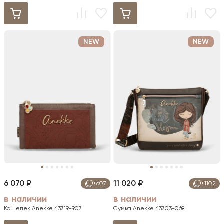
NEW
NEW
6 070 ₽
11 020 ₽
+607
+1102
в наличии
в наличии
Кошелек Anekke 43719-907
Сумка Anekke 43703-069