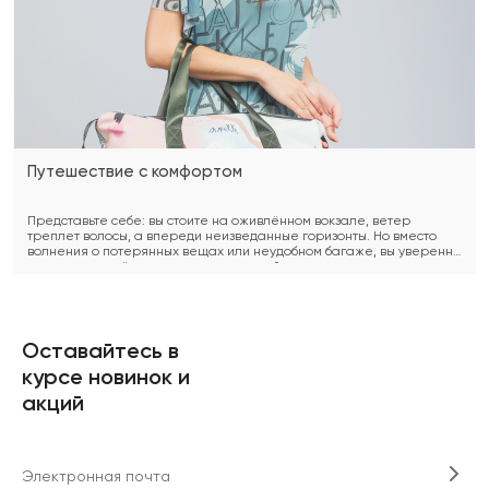
Рюкзаки Anekke
Ремни Piquadro
Цепочки UNOde50
Броши CICLON
Путешествие с комфортом
Дорожные сумки Anekke
Обложки Piquadro
Ожерелья UNOde50
Представьте себе: вы стоите на оживлённом вокзале, ветер
треплет волосы, а впереди неизведанные горизонты. Но вместо
волнения о потерянных вещах или неудобном багаже, вы уверенно
шагаете вперёд, зная, что ваш верный спутник идеальная
Распродажа
Ключницы Piquadro
Часы UNOde50
дорожная сумка берёт все заботы на себя. Путешествия - это
приключения, полные открытий, но кто сказал, что они не могут быть
комфортными? В этой статье мы нырнём в мир стильных дорожных
сумок и хитрых аксессуаров для поездок с accessoriesme.ru, чтобы
превратить вашу следующую авантюру в настоящее
Оставайтесь в
наслаждение.
Сумки дорожные Piquadro
курсе новинок и
акций
Чемоданы Piquadro
Электронная почта