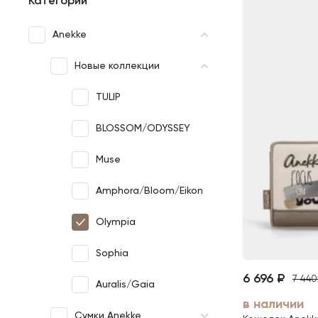
Категории
Категории
Anekke
Новые коллекции
TULIP
BLOSSOM/ODYSSEY
Muse
Amphora/Bloom/Eikon
Olympia
Sophia
6 696 ₽
7 440
Auralis/Gaia
в наличии
Сумки Anekke