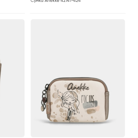
Сумка Anekke 42741-424