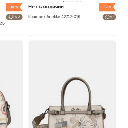
Нет в наличии
-10 %
-10 %
Кошелек Anekke 42749-018
+433
+0
388