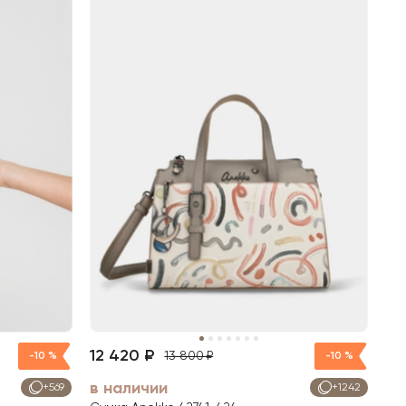
12 420 ₽
13 800 ₽
-10 %
-10 %
в наличии
+569
+1242