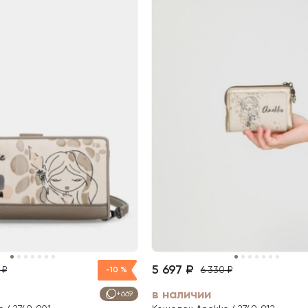
5 697 ₽
 ₽
6 330 ₽
-10 %
в наличии
+669