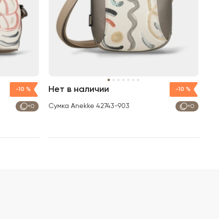
Нет в наличии
-10 %
-10 %
Сумка Anekke 42743-903
+0
+0