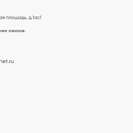
ая площадь, д.1ас1
ием заказов:
net.ru