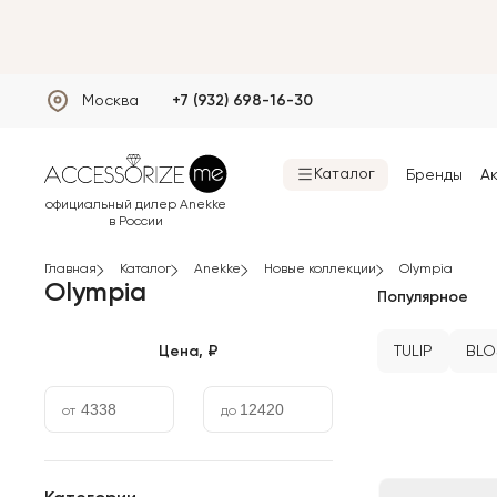
Москва
+7 (932) 698-16-30
Каталог
Бренды
А
Главная
Каталог
Anekke
Новые коллекции
Olympia
Фильтры и товары
Olympia
Популярное
TULIP
BLO
Цена
Цена, ₽
от
до
12
товаров