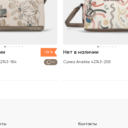
ии
Нет в наличии
-10 %
2743-184
Сумка Anekke 42743-258
+0
оты
Контакты