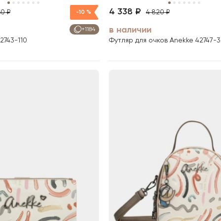
4 338 ₽
60 ₽
4 820 ₽
-10 %
в наличии
+1184
2743-110
Футляр для очков Anekke 42747-