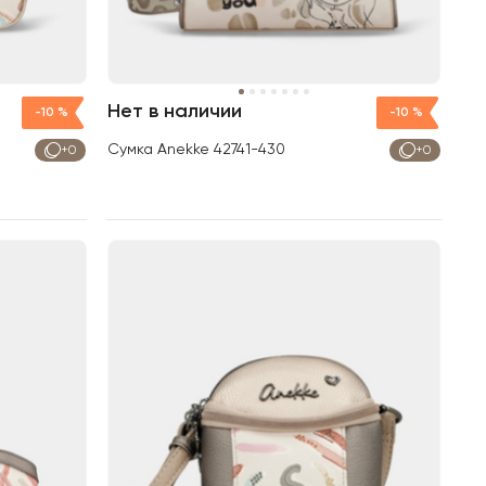
Нет в наличии
-10 %
-10 %
Сумка Anekke 42741-430
+0
+0