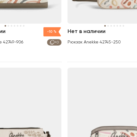
ии
Нет в наличии
-10 %
e 42749-906
Рюкзак Anekke 42745-250
+0