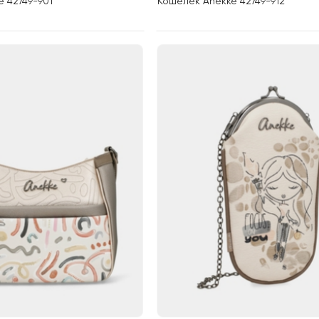
 42749-901
Кошелек Anekke 42749-912