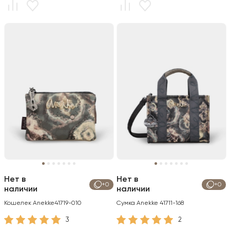
Нет в
Нет в
+0
+0
наличии
наличии
Кошелек Anekke41719-010
Сумка Anekke 41711-168
3
2