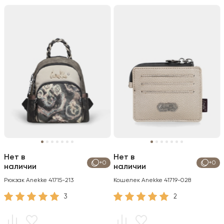
Нет в
Нет в
+0
+0
наличии
наличии
Рюкзак Anekke 41715-213
Кошелек Anekke 41719-028
3
2