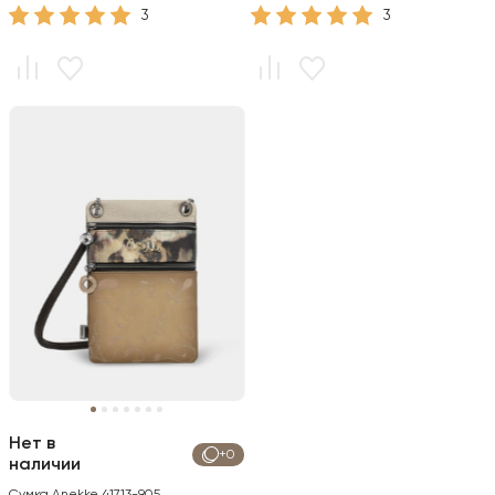
3
3
Нет в
+0
наличии
Сумка Anekke 41713-905