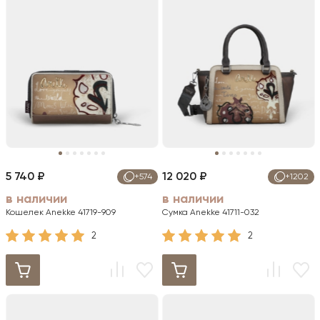
5 740 ₽
12 020 ₽
+574
+1202
в наличии
в наличии
Кошелек Anekke 41719-909
Сумка Anekke 41711-032
2
2