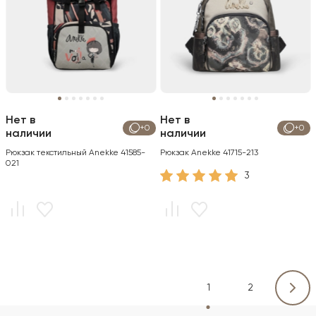
Нет в
Нет в
+0
+0
наличии
наличии
Рюкзак текстильный Anekke 41585-
Рюкзак Anekke 41715-213
021
3
1
2