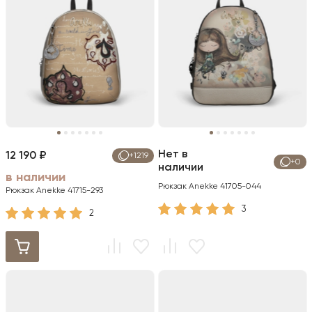
Нет в
12 190 ₽
+1219
+0
наличии
в наличии
Рюкзак Anekke 41705-044
Рюкзак Anekke 41715-293
3
2